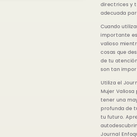
directrices y 
adecuada para
Cuando utiliza
importante e
valioso mient
cosas que des
de tu atenció
son tan impor
Utiliza el Jou
Mujer Valiosa 
tener una may
profunda de t
tu futuro. Apr
autodescubrim
Journal Enfoq