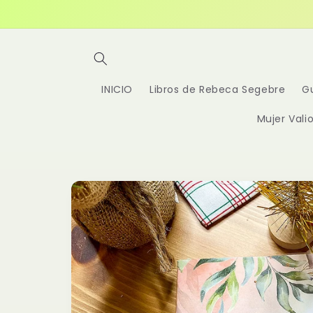
Ir
directamente
al contenido
INICIO
Libros de Rebeca Segebre
Gu
Mujer Vali
Ir
directamente
a la
información
del producto