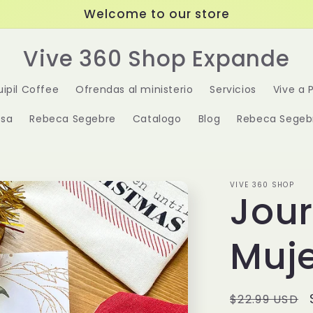
Welcome to our store
Vive 360 Shop Expande
ipil Coffee
Ofrendas al ministerio
Servicios
Vive a 
osa
Rebeca Segebre
Catalogo
Blog
Rebeca Segeb
VIVE 360 SHOP
Jour
Muje
Precio
$22.99 USD