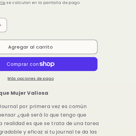
n
de
vío
se calculan en la pantalla de pago.
oferta
Aumentar
cantidad
para
Agregar al carrito
Journal
Enfoque
Mujer
Valiosa
Más opciones de pago
que Mujer Valiosa
n Journal por primera vez es común
pensar ¿qué será lo que tengo que
a realidad es que se trata de una tarea
radable y eficaz si tu journal te da las