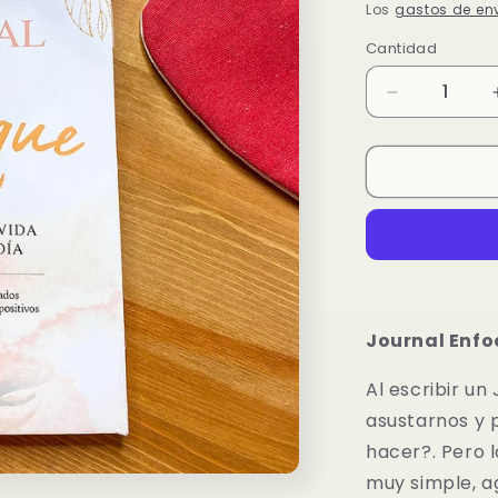
habitual
Los
gastos de en
Cantidad
Reducir
cantidad
para
Journal
Enfoque
Mujer
Valiosa
Journal Enfo
Al escribir u
asustarnos y 
hacer?. Pero l
muy simple, ag