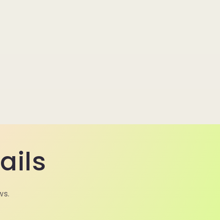
ails
ws.