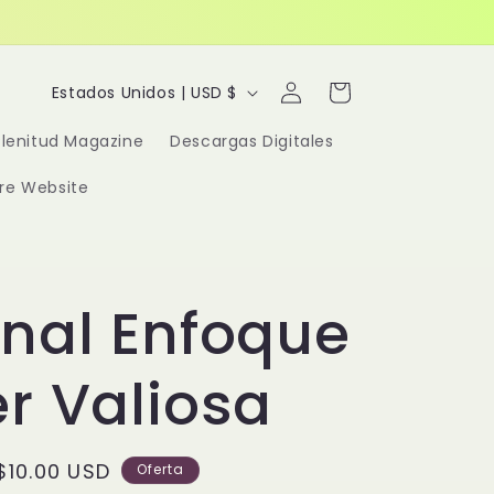
Iniciar
P
Carrito
Estados Unidos | USD $
sesión
a
Plenitud Magazine
Descargas Digitales
í
re Website
s
/
r
nal Enfoque
e
g
r Valiosa
i
ó
Precio
$10.00 USD
Oferta