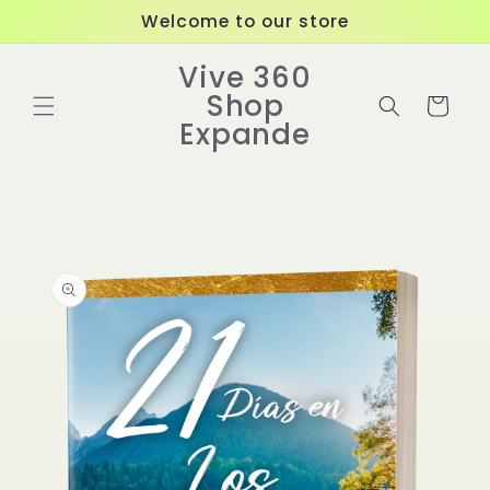
Ir
Welcome to our store
directamente
al contenido
Vive 360
Shop
Carrito
Expande
Ir
directamente
a la
información
del producto