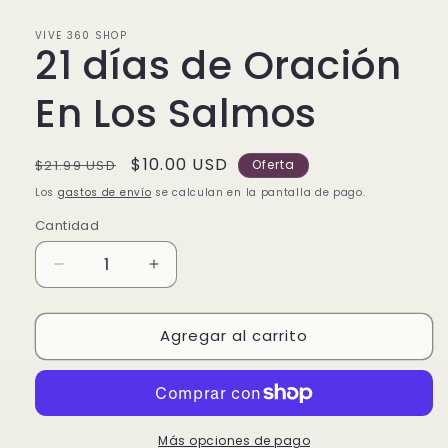
VIVE 360 SHOP
21 días de Oración
En Los Salmos
Precio
Precio
$10.00 USD
$21.99 USD
Oferta
habitual
de
Los
gastos de envío
se calculan en la pantalla de pago.
oferta
Cantidad
Reducir
Aumentar
cantidad
cantidad
para
para
Agregar al carrito
21
21
días
días
de
de
Oración
Oración
En
En
Los
Los
Más opciones de pago