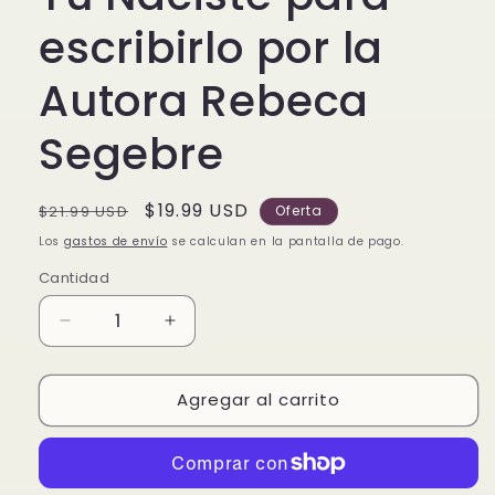
escribirlo por la
Autora Rebeca
Segebre
Precio
Precio
$19.99 USD
$21.99 USD
Oferta
habitual
de
Los
gastos de envío
se calculan en la pantalla de pago.
oferta
Cantidad
Reducir
Aumentar
cantidad
cantidad
para
para
Agregar al carrito
Tu
Tu
Naciste
Naciste
para
para
escribirlo
escribirlo
por
por