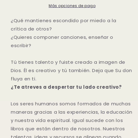
la
la
Más opciones de pago
Autora
Autora
Rebeca
Rebeca
¿Qué mantienes escondido por miedo a la
Segebre
Segebre
crítica de otros?
¿Quieres componer canciones, enseñar o
escribir?
Tú tienes talento y fuiste creado a imagen de
Dios. Él es creativo y tú también. Deja que Su don
fluya en ti.
¿Te atreves a despertar tu lado creativo?
Los seres humanos somos formados de muchas
maneras gracias a las experiencias, la educación
y nuestra vida espiritual. Igual sucede con los
libros que están dentro de nosotros. Nuestros
talentos, ideas y recursos se alinean cuando