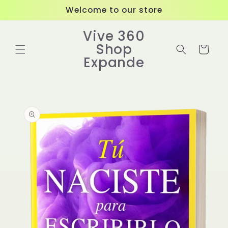
Ir
Welcome to our store
directamente
al contenido
Vive 360
Shop
Carrito
Expande
Ir
directamente
a la
información
del producto