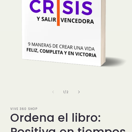
Abrir
elemento
multimedia
1
de
1
/
2
en
una
ventana
modal
VIVE 360 SHOP
Ordena el libro:
Positiva en tiempos