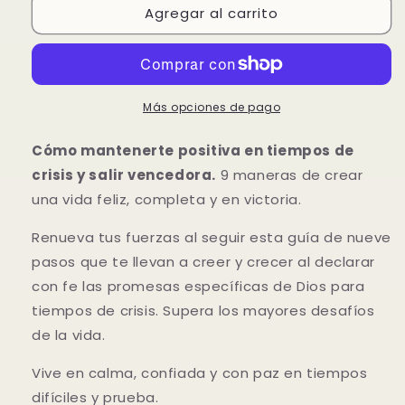
Agregar al carrito
Ordena
Ordena
el
el
libro:
libro:
Positiva
Positiva
en
en
tiempos
tiempos
Más opciones de pago
de
de
crisis
crisis
Cómo mantenerte positiva en tiempos de
Cómo
Cómo
crisis y salir vencedora.
9 maneras de crear
mantenerte
mantenerte
una vida feliz, completa y en victoria.
positiva
positiva
en
en
Renueva tus fuerzas al seguir esta guía de nueve
tiempos
tiempos
de
de
pasos que te llevan a creer y crecer al declarar
crisis
crisis
con fe las promesas específicas de Dios para
y
y
tiempos de crisis. Supera los mayores desafíos
salir
salir
de la vida.
vencedora
vencedora
Vive en calma, confiada y con paz en tiempos
difíciles y prueba.