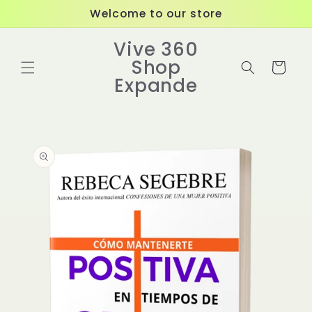
Ir
Welcome to our store
directamente
al contenido
Vive 360
Shop
Carrito
Expande
Ir
directamente
a la
información
del producto