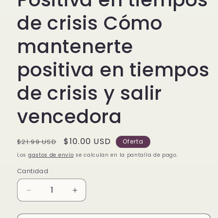
de crisis Cómo
mantenerte
positiva en tiempos
de crisis y salir
vencedora
Precio
Precio
$10.00 USD
$21.99 USD
Oferta
habitual
de
Los
gastos de envío
se calculan en la pantalla de pago.
oferta
Cantidad
Reducir
Aumentar
cantidad
cantidad
para
para