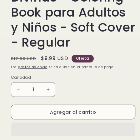
Book para Adultos
y Niños - Soft Cover
- Regular
Precio
Precio
$9.99 USD
$12.99 USD
Oferta
habitual
de
Los
gastos de envío
se calculan en la pantalla de pago.
oferta
Cantidad
Reducir
Aumentar
cantidad
cantidad
para
para
Agregar al carrito
Afirmaciones
Afirmaciones
Divinas
Divinas
-
-
Coloring
Coloring
Book
Book