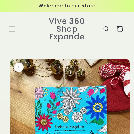
Ir
Welcome to our store
directamente
al contenido
Vive 360
Shop
Carrito
Expande
Ir
directamente
a la
información
del producto