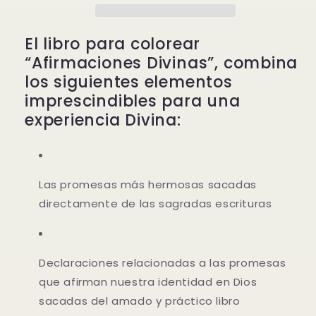
para
para
Adultos
Adultos
El libro para colorear
y
y
Niños
Niños
“Afirmaciones Divinas”, combina
-
-
los siguientes elementos
Soft
Soft
imprescindibles para una
Cover
Cover
-
-
experiencia Divina:
Regular
Regular
Las promesas más hermosas sacadas
directamente de las sagradas escrituras
Declaraciones relacionadas a las promesas
que afirman nuestra identidad en Dios
sacadas del amado y práctico libro