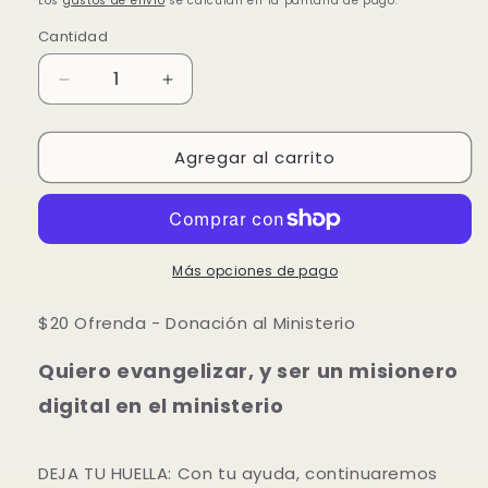
Los
gastos de envío
se calculan en la pantalla de pago.
Cantidad
Reducir
Aumentar
cantidad
cantidad
para
para
Agregar al carrito
$20
$20
Ofrenda
Ofrenda
-
-
Donación
Donación
al
al
Ministerio
Ministerio
Más opciones de pago
$20 Ofrenda - Donación al Ministerio
Quiero evangelizar, y ser un misionero
digital en el ministerio
DEJA TU HUELLA: Con tu ayuda, continuaremos