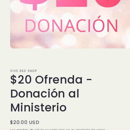
Abrir
elemento
multimedia
1
en
VIVE 360 SHOP
una
$20 Ofrenda -
ventana
modal
Donación al
Ministerio
Precio
$20.00 USD
habitual