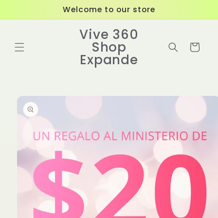
Ir
Welcome to our store
directamente
al contenido
Vive 360
Shop
Carrito
Expande
Ir
directamente
a la
información
del producto